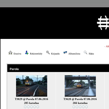
»
Al
Etusivu
Rekisteröidy
Kirjaudu
Albumilista
Haku
Parola
T3029 @ Parola 07.06.2016
T3628 @ Parola 07.06.2016
285 katselua
266 katselua