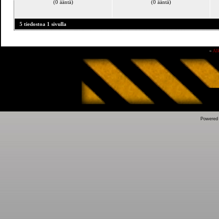
(0 ääntä)
(0 ääntä)
5 tiedostoa 1 sivulla
»
Al
Powered