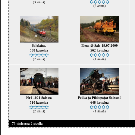
(3 ääntä)
(2 ääntä)
Salolaine.
Elena @ Salo 19.07.2009
508 katselua
562 katselua
(2 ääntä)
(1 ääntä)
Hr1 1021 Salossa
Pekka ja Pikkupojat Salossa!
510 katselua
648 katselua
(2 ääntä)
(1 ääntä)
73 tiedostoa 2 sivulla