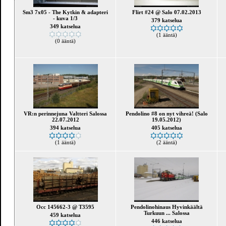
Sm3 7x05 - The Kytkin & adapteri
Flirt #24 @ Salo 07.02.2013
- kuva 1/3
379 katselua
349 katselua
(1 ääntä)
(0 ääntä)
VR:n perinnejuna Valtteri Salossa
Pendolino #8 on nyt vihreä! (Salo
22.07.2012
19.05.2012)
394 katselua
405 katselua
(1 ääntä)
(2 ääntä)
Occ 145662-3 @ T3595
Pendolinohinaus Hyvinkäältä
Turkuun ... Salossa
459 katselua
446 katselua