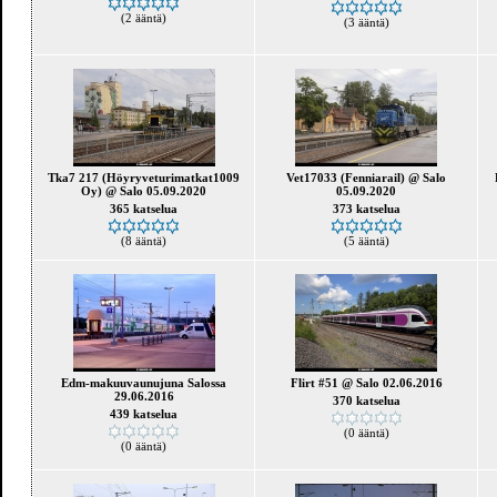
(2 ääntä)
(3 ääntä)
Tka7 217 (Höyryveturimatkat1009
Vet17033 (Fenniarail) @ Salo
Oy) @ Salo 05.09.2020
05.09.2020
365 katselua
373 katselua
(8 ääntä)
(5 ääntä)
Edm-makuuvaunujuna Salossa
Flirt #51 @ Salo 02.06.2016
29.06.2016
370 katselua
439 katselua
(0 ääntä)
(0 ääntä)