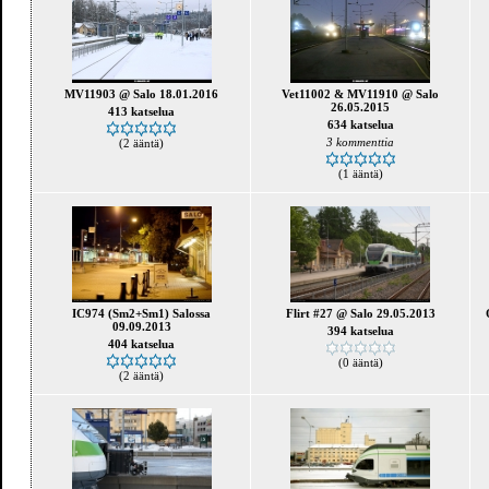
MV11903 @ Salo 18.01.2016
Vet11002 & MV11910 @ Salo
26.05.2015
413 katselua
634 katselua
3 kommenttia
(2 ääntä)
(1 ääntä)
IC974 (Sm2+Sm1) Salossa
Flirt #27 @ Salo 29.05.2013
09.09.2013
394 katselua
404 katselua
(0 ääntä)
(2 ääntä)