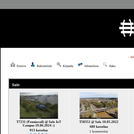
»
Al
Etusivu
Rekisteröidy
Kirjaudu
Albumilista
Haku
Salo
T7231 (Fenniarail) @ Salo IoT
T58352 @ Salo 10.05.2022
Campus 19.06.2024 :)
680 katselua
913 katselua
1 kommenttia