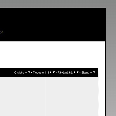
Otsikko
•
Tiedostonimi
•
Päivämäärä
•
Sijainti