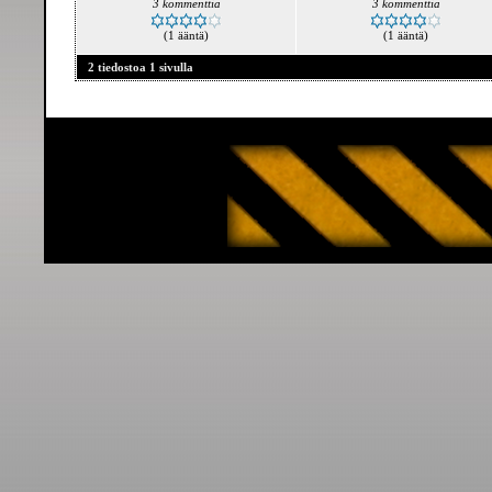
3 kommenttia
3 kommenttia
(1 ääntä)
(1 ääntä)
2 tiedostoa 1 sivulla