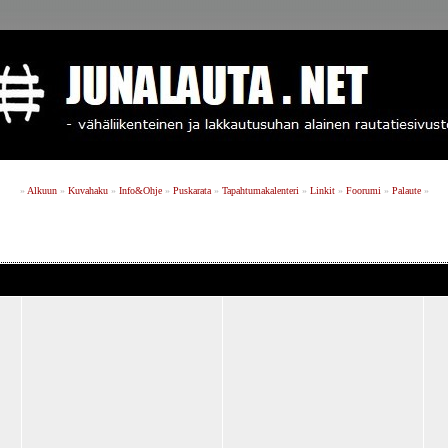
»
Alkuun
»
Kuvahaku
»
Info&Ohje
»
Puskarata
»
Tapahtumakalenteri
»
Linkit
»
Foorumi
»
Palaute
»