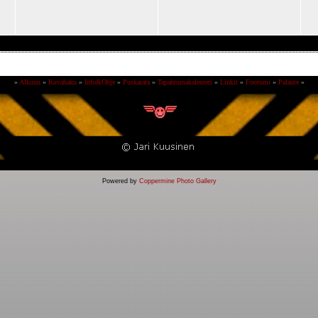
»
Alkuun
»
Kuvahaku
»
Info&Ohje
»
Puskarata
»
Tapahtumakalenteri
»
Linkit
»
Foorumi
»
Palaute
»
Powered by
Coppermine Photo Gallery