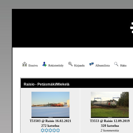
Etusivu
Rekisteröidy
Kirjaudu
Albumilista
Haku
Raisio - Petäsmäki/Miekelä
T53503 @ Raisio 16.02.2021
T3553 @ Raisio 12.09.2019
272 katselua
320 katselua
2 kommenttia