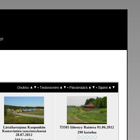
Otsikko
•
Tiedostonimi
•
Päivämäärä
•
Sijainti
Lättähattujuna Kaupunkiin
T3505 lähestyy Raisiota 01.06.2012
Kustavintien tasoristeyksessä
290 katselua
28.07.2012
344 katselua