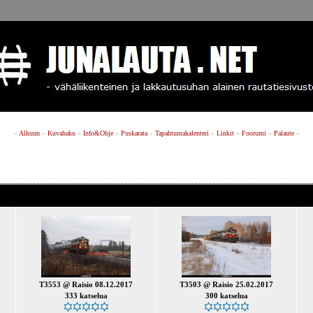
»
Alkuun
»
Kuvahaku
»
Info&Ohje
»
Puskarata
»
Tapahtumakalenteri
»
Linkit
»
Foorumi
»
Palaute
»
T3553 @ Raisio 08.12.2017
T3503 @ Raisio 25.02.2017
333 katselua
300 katselua