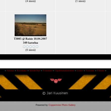
(4 ääntä)
(1 ääntä)
T3005 @ Raisio 10.04.2007
349 katselua
(0 ääntä)
»
Alkuun
»
Kuvahaku
»
Info&Ohje
»
Puskarata
»
Tapahtumakalenteri
»
Linkit
»
Foorumi
»
Palaute
»
Powered by
Coppermine Photo Gallery