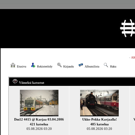
»
Al
Etusivu
Rekisteröidy
Kirjaudu
Albumilista
Haku
Viimeksi katsotut
Dm12 4415 @ Karjaa 03.04.2006
Ukko-Pekka Karjaalla!
V
421 katselua
485 katselua
05.08.2026 03:20
05.08.2026 03:20