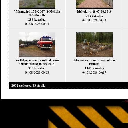
"Manngård 150+230" @ Meltola
Meltola lv. @ 07.08.2016
07.08.2016
273 katselua
289 katselua
04.08.2026 00:24
04.08.2026 00:24
Vesihöyryveturi ja tulipaloauto
Aitonevan asemarakennuksen
Orimattilassa 02.05.2015
rauniot
325 katselua
1447 katselua
04.08.2026 00:23
04.08.2026 00:17
2662 tiedostoa 45 sivulla
»
Al