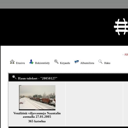
»
Al
Etusivu
Rekisteröidy
Kirjaudu
Albumilista
Haku
Haun tulokset - "20050127"
Venäläisiä viljavaunuja Naantalin
asemalla 27.01.2005
365 katselua