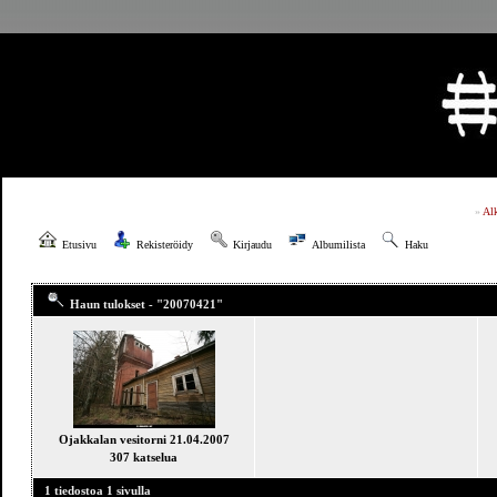
»
Al
Etusivu
Rekisteröidy
Kirjaudu
Albumilista
Haku
Haun tulokset - "20070421"
Ojakkalan vesitorni 21.04.2007
307 katselua
1 tiedostoa 1 sivulla