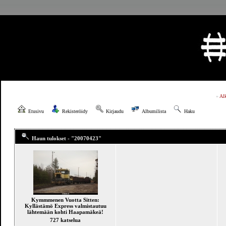
»
Al
Etusivu
Rekisteröidy
Kirjaudu
Albumilista
Haku
Haun tulokset - "20070423"
Kymmmenen Vuotta Sitten:
Kyllästämö Express valmistautuu
lähtemään kohti Haapamäkeä!
727 katselua