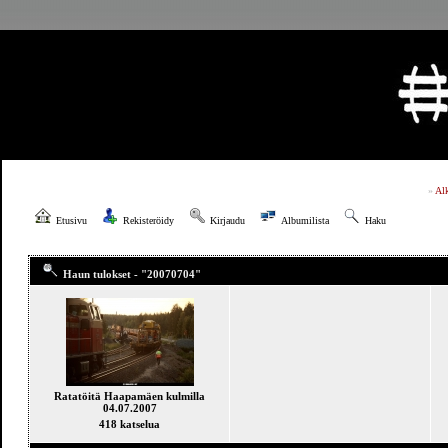
»
Al
Etusivu
Rekisteröidy
Kirjaudu
Albumilista
Haku
Haun tulokset - "20070704"
Ratatöitä Haapamäen kulmilla
04.07.2007
418 katselua