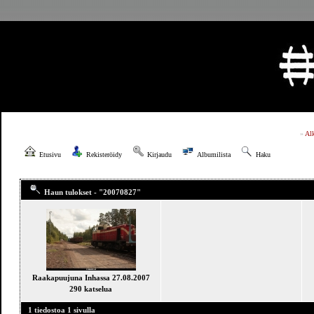
»
Al
Etusivu
Rekisteröidy
Kirjaudu
Albumilista
Haku
Haun tulokset - "20070827"
Raakapuujuna Inhassa 27.08.2007
290 katselua
1 tiedostoa 1 sivulla