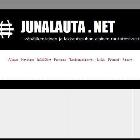
»
Alkuun
»
Kuvahaku
»
Info&Ohje
»
Puskarata
»
Tapahtumakalenteri
»
Linkit
»
Foorumi
»
Palaute
»