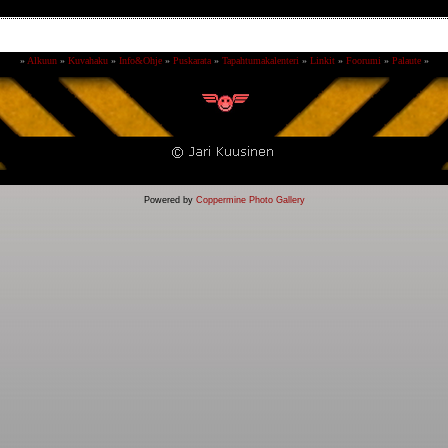
»
Alkuun
»
Kuvahaku
»
Info&Ohje
»
Puskarata
»
Tapahtumakalenteri
»
Linkit
»
Foorumi
»
Palaute
»
Powered by
Coppermine Photo Gallery