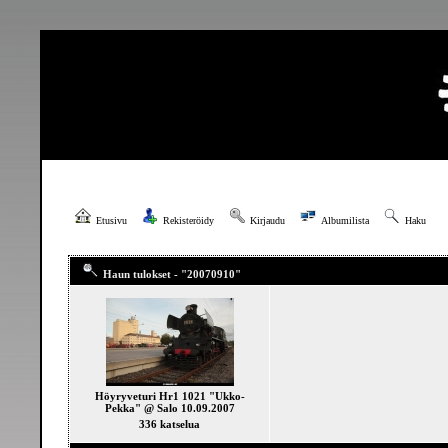
Etusivu
Rekisteröidy
Kirjaudu
Albumilista
Haku
Haun tulokset - "20070910"
Höyryveturi Hr1 1021 "Ukko-
Pekka" @ Salo 10.09.2007
336 katselua