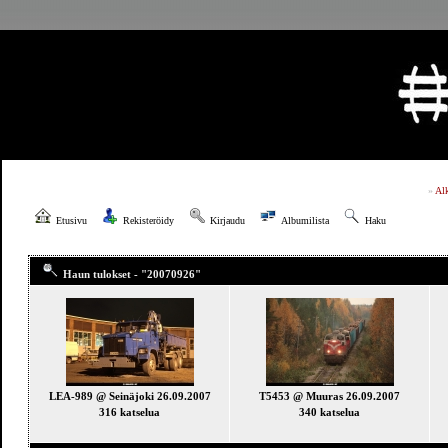
»
Al
Etusivu
Rekisteröidy
Kirjaudu
Albumilista
Haku
Haun tulokset - "20070926"
LEA-989 @ Seinäjoki 26.09.2007
T5453 @ Muuras 26.09.2007
316 katselua
340 katselua