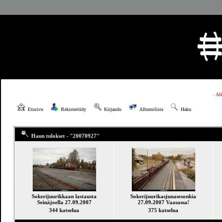
»
Al
Etusivu
Rekisteröidy
Kirjaudu
Albumilista
Haku
Haun tulokset - "20070927"
Sokerijuurikkaan lastausta
Sokerijuurikasjunasesonkia
Seinäjoella 27.09.2007
27.09.2007 Vaasassa!
344 katselua
375 katselua