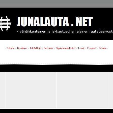
»
Alkuun
»
Kuvahaku
»
Info&Ohje
»
Puskarata
»
Tapahtumakalenteri
»
Linkit
»
Foorumi
»
Palaute
»