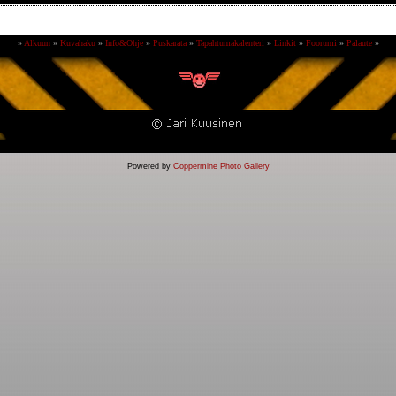
»
Alkuun
»
Kuvahaku
»
Info&Ohje
»
Puskarata
»
Tapahtumakalenteri
»
Linkit
»
Foorumi
»
Palaute
»
Powered by
Coppermine Photo Gallery