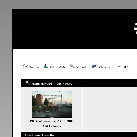
Etusivu
Rekisteröidy
Kirjaudu
Albumilista
Haku
Haun tulokset - "20080623"
P874 @ Seinäjoki 23.06.2008
374 katselua
1 tiedostoa 1 sivulla