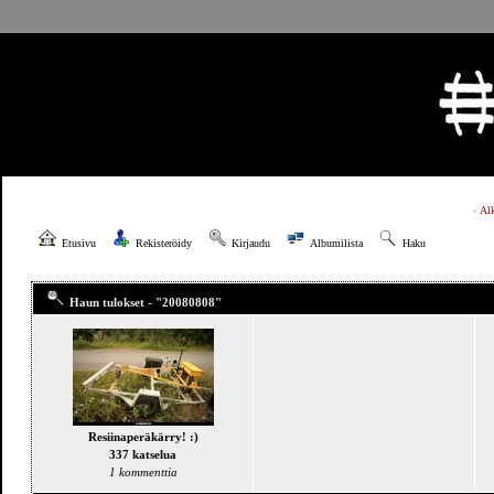
»
Al
Etusivu
Rekisteröidy
Kirjaudu
Albumilista
Haku
Haun tulokset - "20080808"
Resiinaperäkärry! :)
337 katselua
1 kommenttia