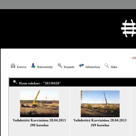
»
Al
Etusivu
Rekisteröidy
Kirjaudu
Albumilista
Haku
Haun tulokset - "20130428"
Vaihdetöitä Karviaisissa 28.04.2013
Vaihdetöitä Karviaisissa 28.04.2013
290 katselua
269 katselua