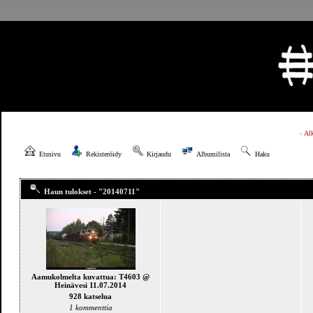
»
Al
Etusivu
Rekisteröidy
Kirjaudu
Albumilista
Haku
Haun tulokset - "20140711"
Aamukolmelta kuvattua: T4603 @
Heinävesi 11.07.2014
928 katselua
1 kommenttia