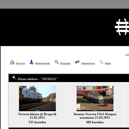
»
Al
Etusivu
Rekisteröidy
Kirjaudu
Albumilista
Haku
Haun tulokset - "20150321"
Vectron-hinaus @ Dragsvik
Siemens Vectron USr3 Hangon
21.03.2015
satamassa 21.03.2015
335 katselua
409 katselua