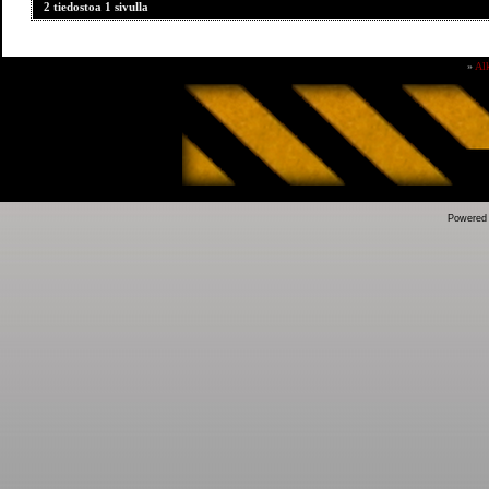
2 tiedostoa 1 sivulla
»
Al
Powered