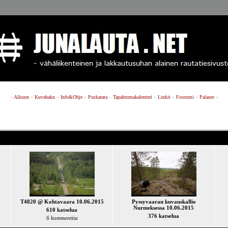
»
Alkuun
»
Kuvahaku
»
Info&Ohje
»
Puskarata
»
Tapahtumakalenteri
»
Linkit
»
Foorumi
»
Palaute
»
T4820 @ Kohtavaara 10.06.2015
Pyssyvaaran kuvauskallio
Nurmeksessa 10.06.2015
610 katselua
376 katselua
6 kommenttia