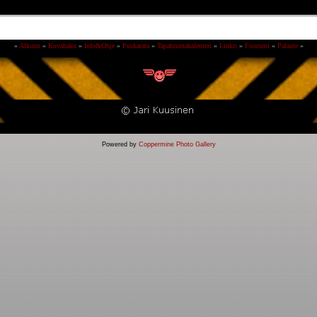
»
Alkuun
»
Kuvahaku
»
Info&Ohje
»
Puskarata
»
Tapahtumakalenteri
»
Linkit
»
Foorumi
»
Palaute
»
Powered by
Coppermine Photo Gallery