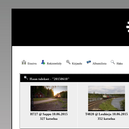
Etusivu
Rekisteröidy
Kirjaudu
Albumilista
Haku
Haun tulokset - "20150610"
H727 @ Sappu 10.06.2015
T4820 @ Louhioja 10.06.2015
327 katselua
352 katselua