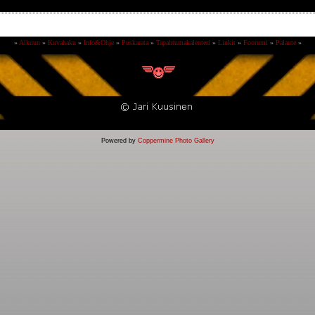
»
Alkuun
»
Kuvahaku
»
Info&Ohje
»
Puskarata
»
Tapahtumakalenteri
»
Linkit
»
Foorumi
»
Palaute
»
Powered by
Coppermine Photo Gallery