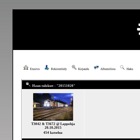
Etusivu
Rekisteröidy
Kirjaudu
Albumilista
Haku
Haun tulokset - "20151020"
T3042 & T3672 @ Lappohja
20.10.2015
454 katselua