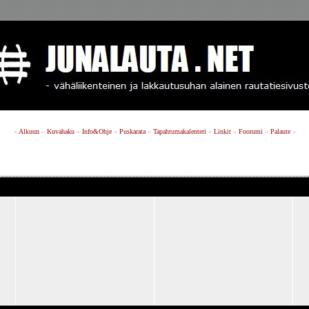
»
Alkuun
»
Kuvahaku
»
Info&Ohje
»
Puskarata
»
Tapahtumakalenteri
»
Linkit
»
Foorumi
»
Palaute
»