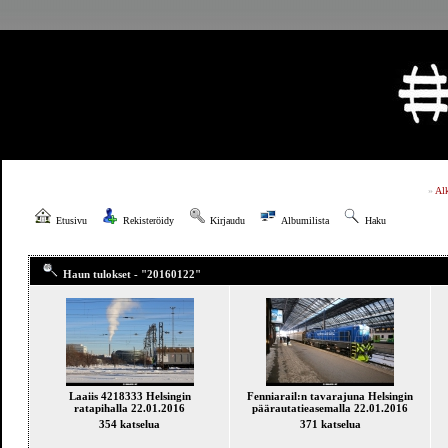
»
Al
Etusivu
Rekisteröidy
Kirjaudu
Albumilista
Haku
Haun tulokset - "20160122"
Laaiis 4218333 Helsingin
Fenniarail:n tavarajuna Helsingin
ratapihalla 22.01.2016
päärautatieasemalla 22.01.2016
354 katselua
371 katselua