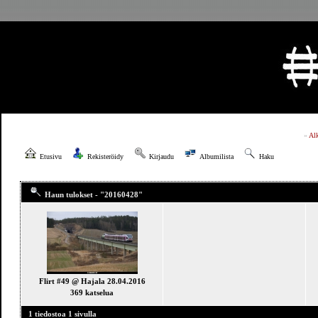
»
Al
Etusivu
Rekisteröidy
Kirjaudu
Albumilista
Haku
Haun tulokset - "20160428"
Flirt #49 @ Hajala 28.04.2016
369 katselua
1 tiedostoa 1 sivulla