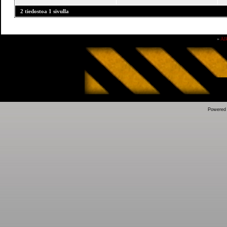
2 tiedostoa 1 sivulla
»
Al
Powered