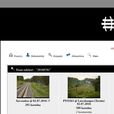
»
Al
Etusivu
Rekisteröidy
Kirjaudu
Albumilista
Haku
Haun tulokset - "20160702"
Aavasaksa @ 02.07.2016 !?
PYO263 @ Laivakangas (Tornio)
02.07.2016
295 katselua
509 katselua
2 kommenttia