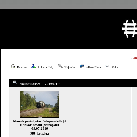
»
Al
Etusivu
Rekisteröidy
Kirjaudu
Albumilista
Haku
Haun tulokset - "20160709"
Muuntajankuljetus Petäjävedelle @
Rahkolanmäki (Seinäjoki)
09.07.2016
380 katselua