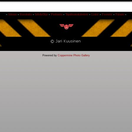
»
Alkuun
»
Kuvahaku
»
Info&Ohje
»
Puskarata
»
Tapahtumakalenteri
»
Linkit
»
Foorumi
»
Palaute
»
Powered by
Coppermine Photo Gallery