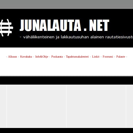
»
Alkuun
»
Kuvahaku
»
Info&Ohje
»
Puskarata
»
Tapahtumakalenteri
»
Linkit
»
Foorumi
»
Palaute
»