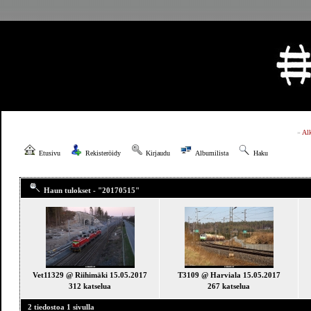
»
Al
Etusivu
Rekisteröidy
Kirjaudu
Albumilista
Haku
Haun tulokset - "20170515"
Vet11329 @ Riihimäki 15.05.2017
T3109 @ Harviala 15.05.2017
312 katselua
267 katselua
2 tiedostoa 1 sivulla