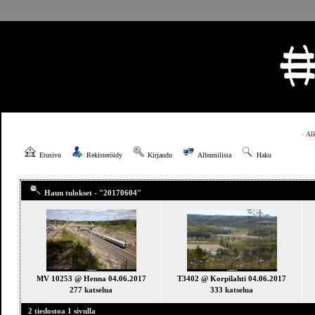
»
Al
Etusivu
Rekisteröidy
Kirjaudu
Albumilista
Haku
Haun tulokset - "20170604"
MV 10253 @ Henna 04.06.2017
T3402 @ Korpilahti 04.06.2017
277 katselua
333 katselua
2 tiedostoa 1 sivulla