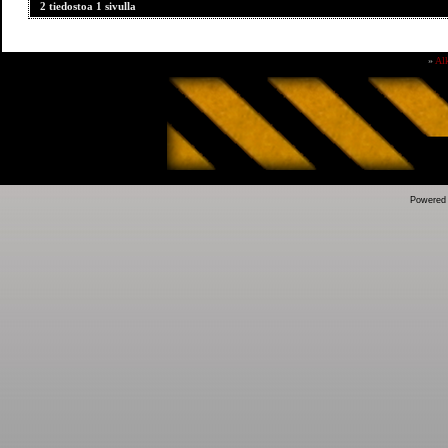
2 tiedostoa 1 sivulla
»
Al
Powered