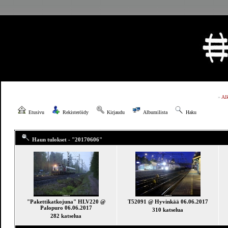
»
Al
Etusivu
Rekisteröidy
Kirjaudu
Albumilista
Haku
Haun tulokset - "20170606"
"Pakettikatkojuna" HLV220 @
T52091 @ Hyvinkää 06.06.2017
Palopuro 06.06.2017
310 katselua
282 katselua