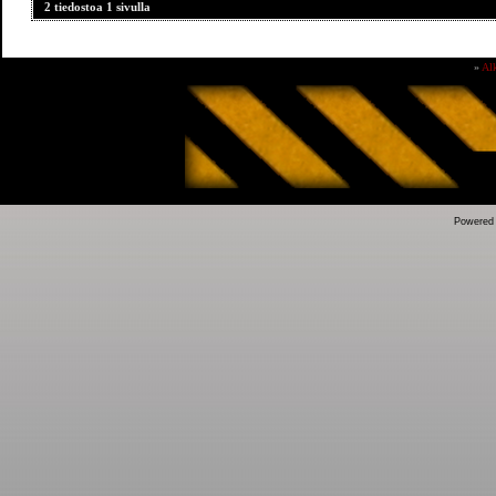
2 tiedostoa 1 sivulla
»
Al
Powered