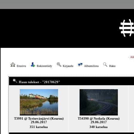
»
Al
Etusivu
Rekisteröidy
Kirjaudu
Albumilista
Haku
Haun tulokset - "20170629"
T3991 @ Tyrisevänjärvi (Keuruu)
T54390 @ Notkola (Keuruu)
29.06.2017
29.06.2017
351 katselua
340 katselua