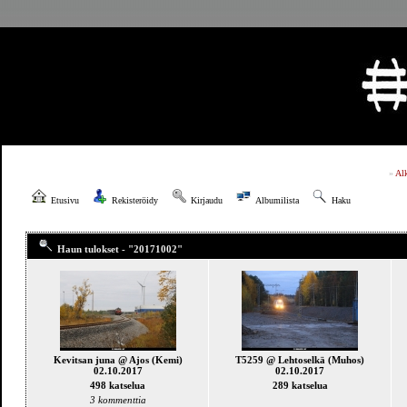
»
Al
Etusivu
Rekisteröidy
Kirjaudu
Albumilista
Haku
Haun tulokset - "20171002"
Kevitsan juna @ Ajos (Kemi)
T5259 @ Lehtoselkä (Muhos)
02.10.2017
02.10.2017
498 katselua
289 katselua
3 kommenttia