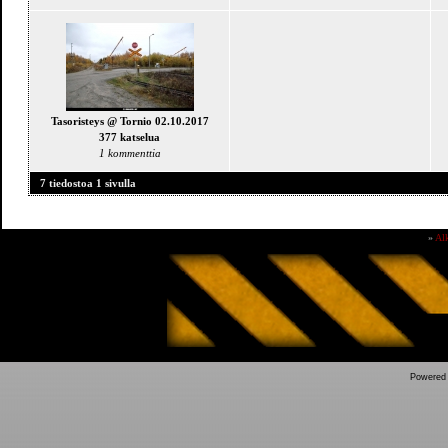
Tasoristeys @ Tornio 02.10.2017
377 katselua
1 kommenttia
7 tiedostoa 1 sivulla
»
Al
Powered