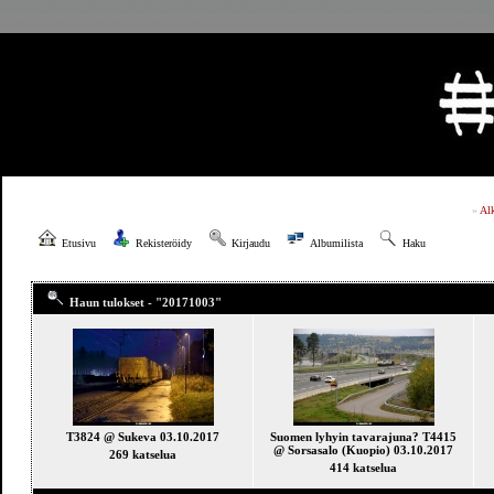
»
Al
Etusivu
Rekisteröidy
Kirjaudu
Albumilista
Haku
Haun tulokset - "20171003"
T3824 @ Sukeva 03.10.2017
Suomen lyhyin tavarajuna? T4415
@ Sorsasalo (Kuopio) 03.10.2017
269 katselua
414 katselua