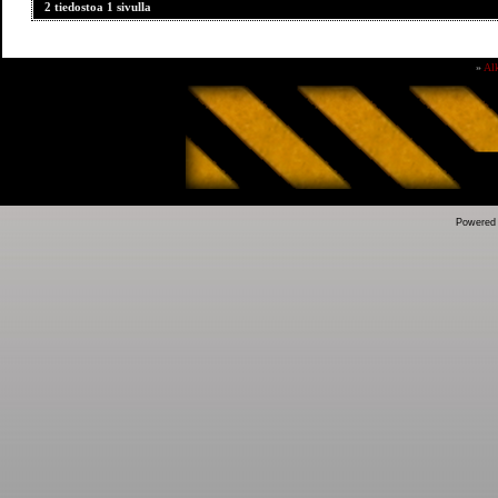
2 tiedostoa 1 sivulla
»
Al
Powered