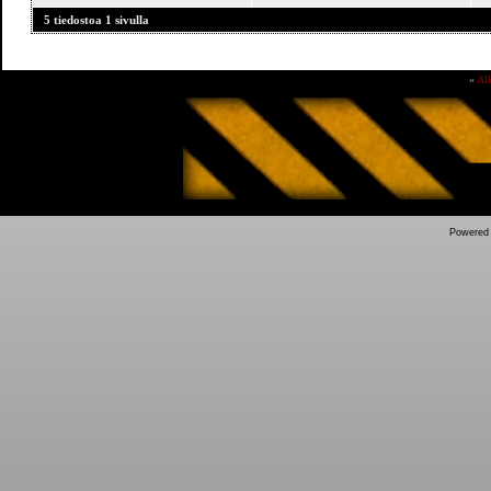
5 tiedostoa 1 sivulla
»
Al
Powered