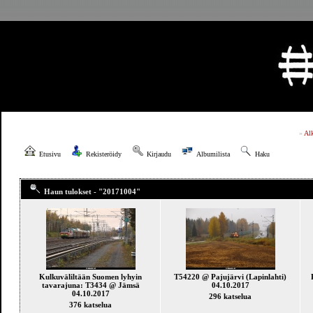
»
Al
Etusivu
Rekisteröidy
Kirjaudu
Albumilista
Haku
Haun tulokset - "20171004"
Kulkuväliltään Suomen lyhyin
T54220 @ Pajujärvi (Lapinlahti)
tavarajuna: T3434 @ Jämsä
04.10.2017
04.10.2017
296 katselua
376 katselua