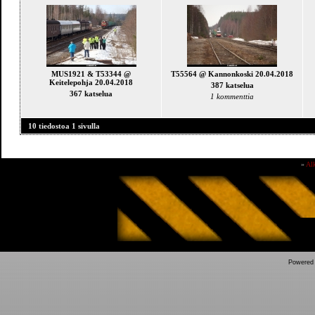
MUS1921 & T53344 @
T55564 @ Kannonkoski 20.04.2018
Keitelepohja 20.04.2018
387 katselua
367 katselua
1 kommenttia
10 tiedostoa 1 sivulla
»
Al
Powered