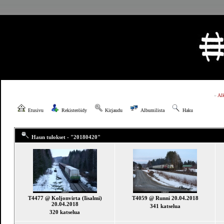
»
Al
Etusivu
Rekisteröidy
Kirjaudu
Albumilista
Haku
Haun tulokset - "20180420"
T4477 @ Koljonvirta (Iisalmi)
T4059 @ Runni 20.04.2018
20.04.2018
341 katselua
320 katselua