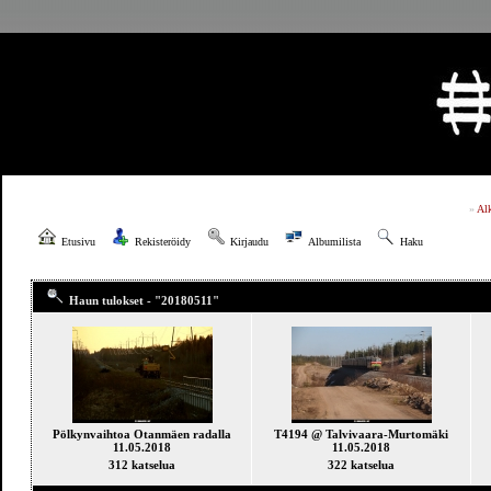
»
Al
Etusivu
Rekisteröidy
Kirjaudu
Albumilista
Haku
Haun tulokset - "20180511"
Pölkynvaihtoa Otanmäen radalla
T4194 @ Talvivaara-Murtomäki
11.05.2018
11.05.2018
312 katselua
322 katselua