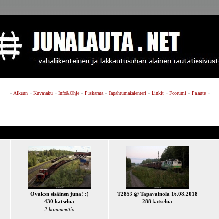
»
Alkuun
»
Kuvahaku
»
Info&Ohje
»
Puskarata
»
Tapahtumakalenteri
»
Linkit
»
Foorumi
»
Palaute
»
Ovakon sisäinen juna! :)
T2853 @ Tapavainola 16.08.2018
430 katselua
288 katselua
2 kommenttia