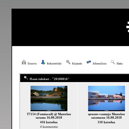
Etusivu
Rekisteröidy
Kirjaudu
Albumilista
Haku
Haun tulokset - "20180816"
T7154 (Fenniarail) @ Mustolan
цемент-vaunuja Mustolan
satama 16.08.2018
satamassa 16.08.2018
416 katselua
310 katselua
4 kommenttia