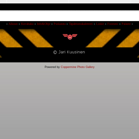
»
Alkuun
»
Kuvahaku
»
Info&Ohje
»
Puskarata
»
Tapahtumakalenteri
»
Linkit
»
Foorumi
»
Palaute
»
Powered by
Coppermine Photo Gallery