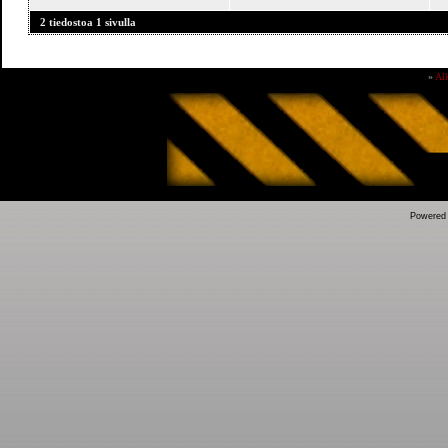
2 tiedostoa 1 sivulla
»
Al
Powered