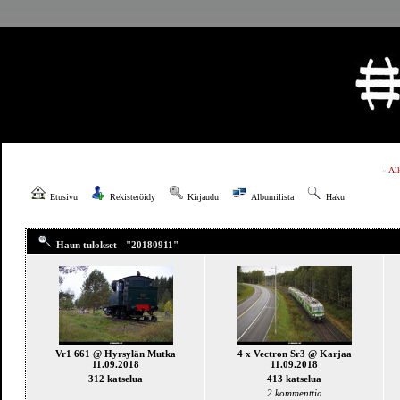
»
Al
Etusivu
Rekisteröidy
Kirjaudu
Albumilista
Haku
Haun tulokset - "20180911"
Vr1 661 @ Hyrsylän Mutka
4 x Vectron Sr3 @ Karjaa
11.09.2018
11.09.2018
312 katselua
413 katselua
2 kommenttia