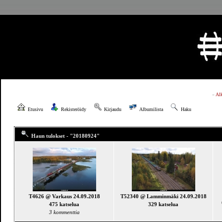
»
Al
Etusivu
Rekisteröidy
Kirjaudu
Albumilista
Haku
Haun tulokset - "20180924"
T4626 @ Varkaus 24.09.2018
T52340 @ Lamminmäki 24.09.2018
475 katselua
329 katselua
3 kommenttia