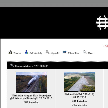
»
Al
Etusivu
Rekisteröidy
Kirjaudu
Albumilista
Haku
Haun tulokset - "20180928"
Pitkämäki (Ptk 789+619)
Hämärän kaupan illan höyryjuna
28.09.2018
@ Lieksan teollisuuskylä 28.09.2018
431 katselua
382 katselua
2 kommenttia