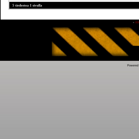
5 tiedostoa 1 sivulla
»
Al
Powered