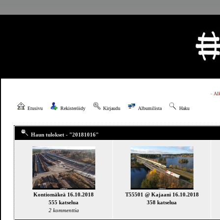
»
Al
Etusivu
Rekisteröidy
Kirjaudu
Albumilista
Haku
Haun tulokset - "20181016"
Kontiomäkeä 16.10.2018
T55501 @ Kajaani 16.10.2018
555 katselua
358 katselua
2 kommenttia