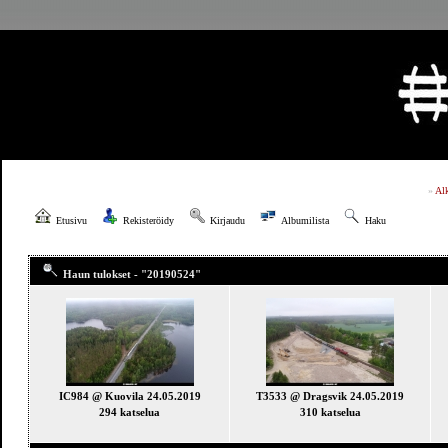
»
Al
Etusivu
Rekisteröidy
Kirjaudu
Albumilista
Haku
Haun tulokset - "20190524"
IC984 @ Kuovila 24.05.2019
T3533 @ Dragsvik 24.05.2019
294 katselua
310 katselua