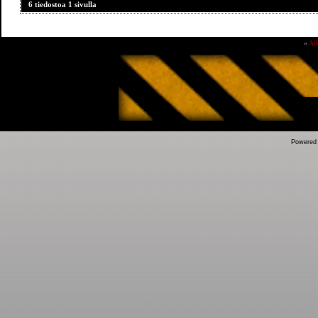
6 tiedostoa 1 sivulla
»
Al
Powered