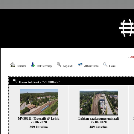
»
Al
Etusivu
Rekisteröidy
Kirjaudu
Albumilista
Haku
Haun tulokset - "20200625"
MV58111 (Operail) @ Lohja
Lohjan raakapuuterminaali
25.06.2020
25.06.2020
399 katselua
489 katselua