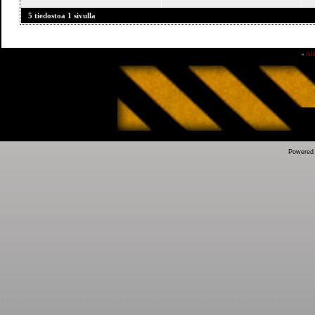
5 tiedostoa 1 sivulla
»
Al
Powered