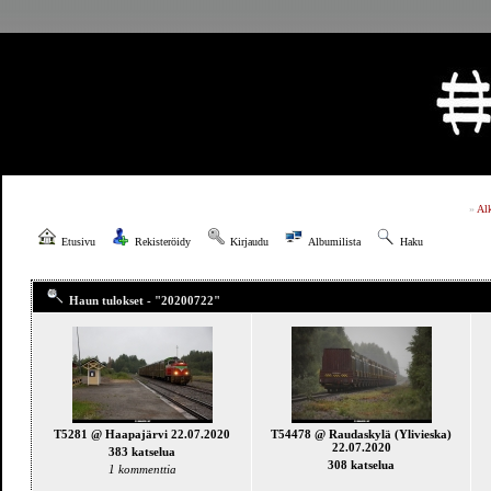
»
Al
Etusivu
Rekisteröidy
Kirjaudu
Albumilista
Haku
Haun tulokset - "20200722"
T5281 @ Haapajärvi 22.07.2020
T54478 @ Raudaskylä (Ylivieska)
22.07.2020
383 katselua
308 katselua
1 kommenttia