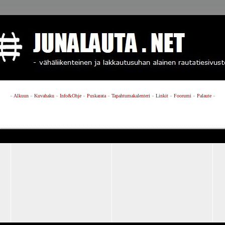
»
Alkuun
»
Kuvahaku
»
Info&Ohje
»
Puskarata
»
Tapahtumakalenteri
»
Linkit
»
Foorumi
»
Palaute
»