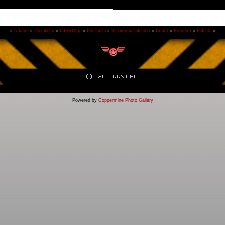
»
Alkuun
»
Kuvahaku
»
Info&Ohje
»
Puskarata
»
Tapahtumakalenteri
»
Linkit
»
Foorumi
»
Palaute
»
Powered by
Coppermine Photo Gallery