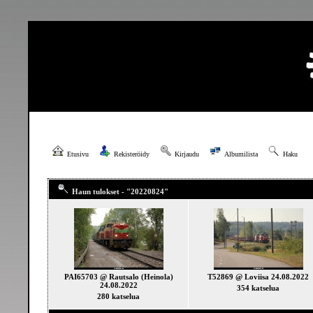
Etusivu
Rekisteröidy
Kirjaudu
Albumilista
Haku
Haun tulokset - "20220824"
PAI65703 @ Rautsalo (Heinola)
T52869 @ Loviisa 24.08.2022
24.08.2022
354 katselua
280 katselua