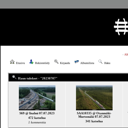
»
Al
Etusivu
Rekisteröidy
Kirjaudu
Albumilista
Haku
Haun tulokset - "20230707"
S69 @ Iisalmi 07.07.2023
SAA10335 @ Otanmäki-
Murtomäki 07.07.2023
472 katselua
341 katselua
1 kommenttia