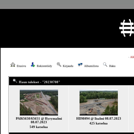
»
Al
Etusivu
Rekisteröidy
Kirjaudu
Albumilista
Haku
Haun tulokset - "20230708"
PAI65650/65651 @ Hyrynsalmi
HDM494 @ Iisalmi 08.07.2023
08.07.2023
425 katselua
549 katselua