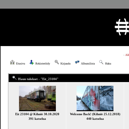
»
Al
Etusivu
Rekisteröidy
Kirjaudu
Albumilista
Haku
Haun tulokset - "Eit_23104"
Eit 23104 @ Kihniö 30.10.2020
Welcome Back! (Kihniö 25.12.2018)
391 katselua
440 katselua