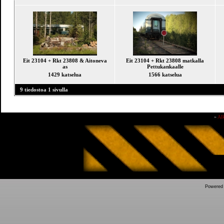
Eit 23104 + Rkt 23808 & Aitoneva
Eit 23104 + Rkt 23808 matkalla
as
Pettukankaalle
1429 katselua
1566 katselua
9 tiedostoa 1 sivulla
»
Al
Powered