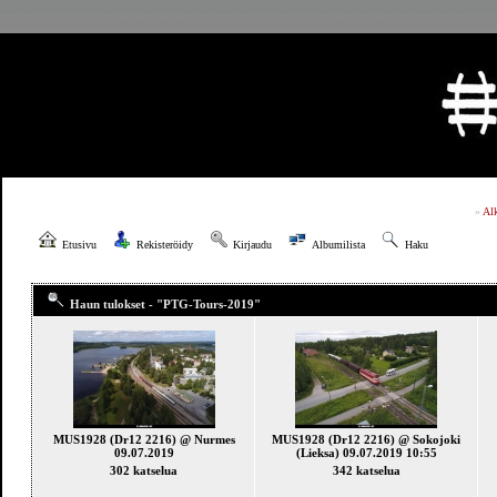
»
Al
Etusivu
Rekisteröidy
Kirjaudu
Albumilista
Haku
Haun tulokset - "PTG-Tours-2019"
MUS1928 (Dr12 2216) @ Nurmes
MUS1928 (Dr12 2216) @ Sokojoki
09.07.2019
(Lieksa) 09.07.2019 10:55
302 katselua
342 katselua