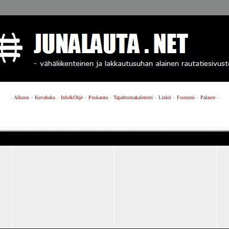
»
Alkuun
»
Kuvahaku
»
Info&Ohje
»
Puskarata
»
Tapahtumakalenteri
»
Linkit
»
Foorumi
»
Palaute
»