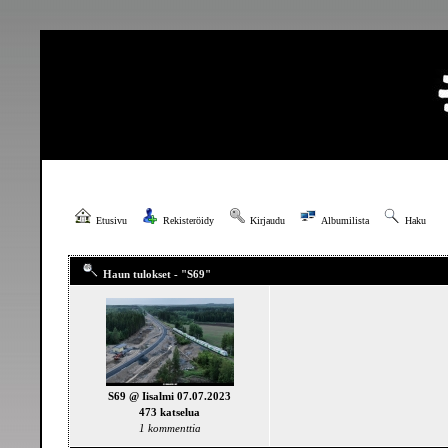
Etusivu
Rekisteröidy
Kirjaudu
Albumilista
Haku
Haun tulokset - "S69"
S69 @ Iisalmi 07.07.2023
473 katselua
1 kommenttia