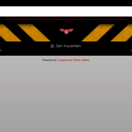
»
Alkuun
»
Kuvahaku
»
Info&Ohje
»
Puskarata
»
Tapahtumakalenteri
»
Linkit
»
Foorumi
»
Palaute
»
Powered by
Coppermine Photo Gallery