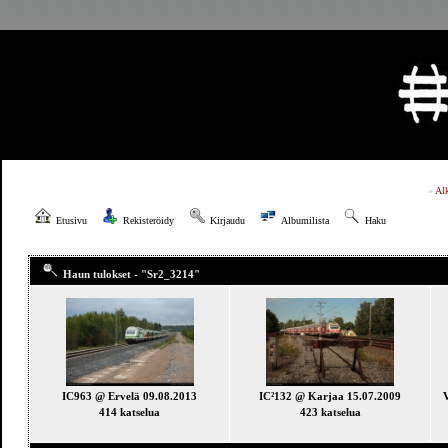
»
Al
Etusivu
Rekisteröidy
Kirjaudu
Albumilista
Haku
Haun tulokset - "Sr2_3214"
IC963 @ Ervelä 09.08.2013
IC²132 @ Karjaa 15.07.2009
V
414 katselua
423 katselua