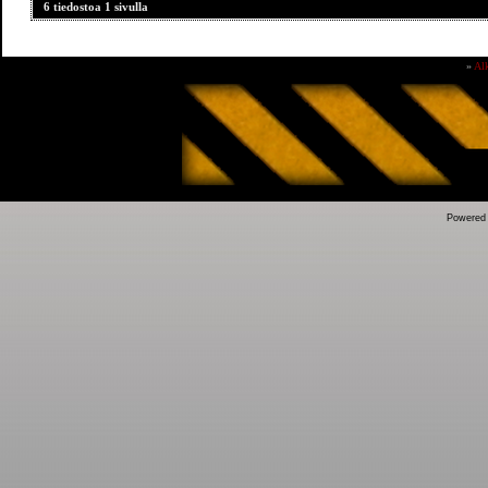
6 tiedostoa 1 sivulla
»
Al
Powered