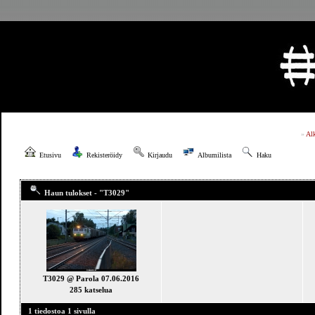
»
Al
Etusivu
Rekisteröidy
Kirjaudu
Albumilista
Haku
Haun tulokset - "T3029"
T3029 @ Parola 07.06.2016
285 katselua
1 tiedostoa 1 sivulla